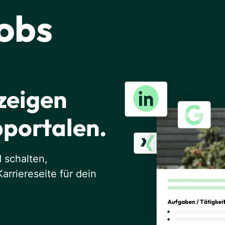
obs
zeigen
portalen.
d schalten,
rriereseite für dein