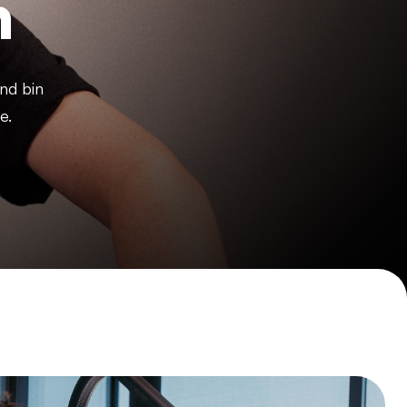
n
nd bin
e.