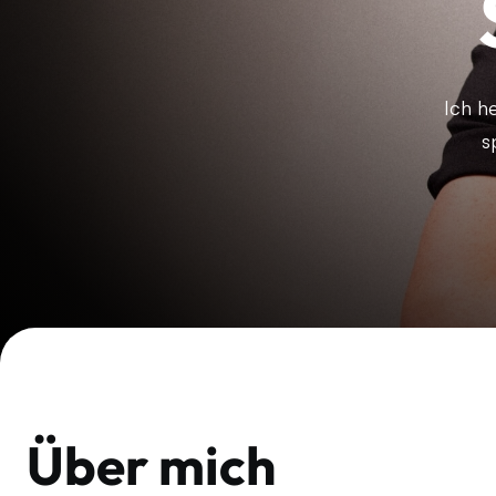
Ich h
s
Über mich