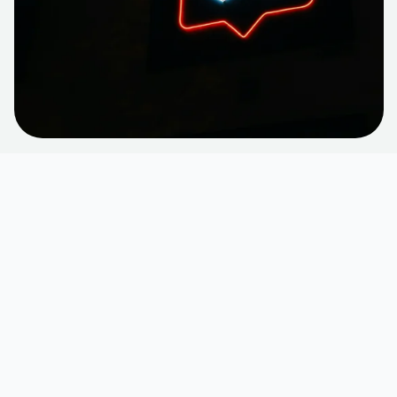
ONLINE MARKETING
5 einfache Content-Ideen für
Selbstständige oder kleine
Unternehmen
Erstellt:
17. September 2025
Aktualisiert:
10. Juni 2026
Von Jonas Matting