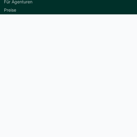
Für Agenturen
Preise
Lerne uns kennen
Über uns
Erfolgsgeschichten
Wöchentliches Live-Training
Mehr
Changelog
Wissen
Support
Jobs bei Paceways