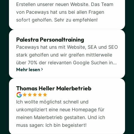
Erstellen unserer neuen Website. Das Team
von Paceways hat uns bei allen Fragen
sofort geholfen. Sehr zu empfehlen!
Palestra Personaltraining
Paceways hat uns mit Website, SEA und SEO
stark geholfen und wir greifen mittlerweile
über 70% der relevanten Google Suchen in
Mehr lesen
unserer Region ab. Unser Studio bietet
Personaltraining, EMS-Training und
Fitnesskurse mit professioneller Betreuung.
Thomas Heller Malerbetrieb
Ich wollte möglichst schnell und
unkompliziert eine neue Homepage für
meinen Malerbetrieb gestalten. Und ich
muss sagen: Ich bin begeistert!