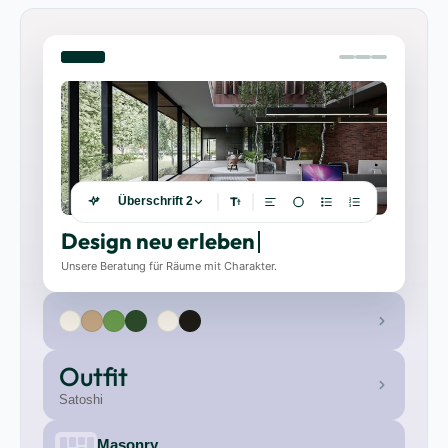
Überschrift 2
T
t
1
2
3
Design neu erleben
Unsere Beratung für Räume mit Charakter.
Outfit
Satoshi
Masonry