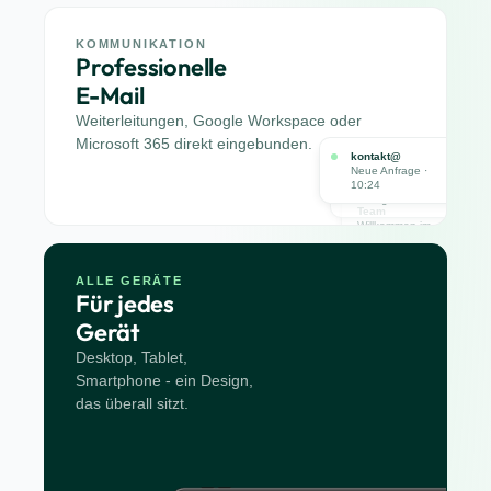
KOMMUNIKATION
Professionelle
E-Mail
Weiterleitungen, Google Workspace oder
Microsoft 365 direkt eingebunden.
kontakt@
Neue Anfrage ·
Stripe
10:24
Zahlung erhalten
Team
Willkommen im
Team
ALLE GERÄTE
Für jedes
Gerät
Desktop, Tablet,
Smartphone - ein Design,
das überall sitzt.