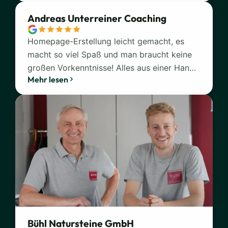
Andreas Unterreiner Coaching
Homepage-Erstellung leicht gemacht, es
macht so viel Spaß und man braucht keine
großen Vorkenntnisse! Alles aus einer Hand:
Mehr lesen
Domain, Hosting, Rechtstexte,
Fotodatenbank, KI- und Marketing-
Unterstützung. Und was uns super gefällt ist
der persönliche Kontakt, dadurch erhält man
schnellen und unkomplizierten Support.
Absolut zu empfehlen!
Bühl Natursteine GmbH