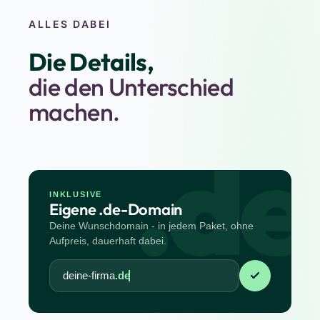
ALLES DABEI
Die Details,
die den Unterschied
machen.
.de
INKLUSIVE
Eigene .de-Domain
Deine Wunschdomain - in jedem Paket, ohne
Aufpreis, dauerhaft dabei.
deine-firma
.de