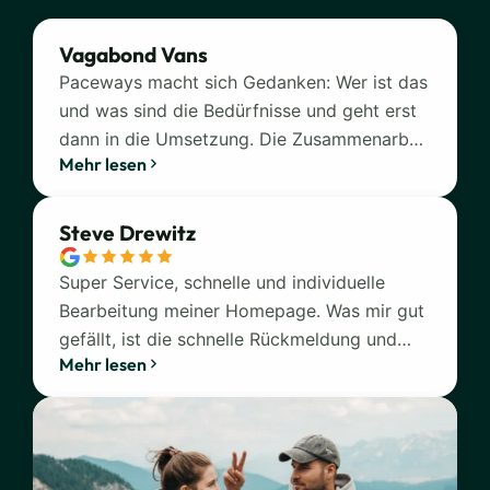
Vagabond Vans
Paceways macht sich Gedanken: Wer ist das
und was sind die Bedürfnisse und geht erst
dann in die Umsetzung. Die Zusammenarbeit
Mehr lesen
war unkompliziert, es gab immer eine
schnelle Rückmeldung und die ehrliche
Meinung zu unseren Ideen. Das ist für mich
Steve Drewitz
Paceways.
Super Service, schnelle und individuelle
Bearbeitung meiner Homepage. Was mir gut
gefällt, ist die schnelle Rückmeldung und
Mehr lesen
Bearbeitung von Anfragen. Ich kann
Paceways nur weiter empfehlen!