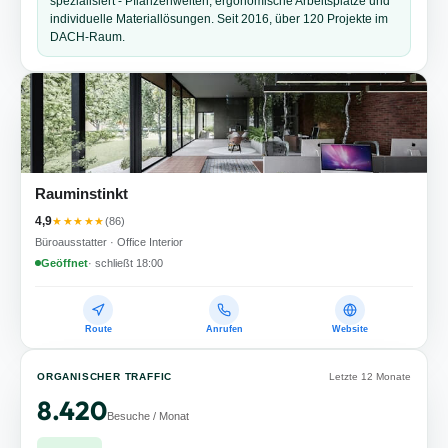
spezialisiert - Pflanzenwelten, ergonomische Arbeitsplätze und
individuelle Materiallösungen. Seit 2016, über 120 Projekte im
DACH-Raum.
Rauminstinkt
4,9
★★★★★
(86)
Büroausstatter · Office Interior
Geöffnet
· schließt 18:00
Route
Anrufen
Website
ORGANISCHER TRAFFIC
Letzte 12 Monate
8.420
Besuche / Monat