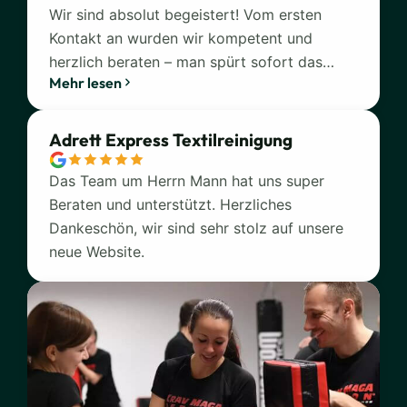
Wir sind absolut begeistert! Vom ersten
Kontakt an wurden wir kompetent und
herzlich beraten – man spürt sofort das
Mehr lesen
Know-how und die Leidenschaft, die das
Team von Paceways mitbringt. Das Preis-
Leistungs-Verhältnis ist hervorragend,
Adrett Express Textilreinigung
ebenso wie die Qualität der Leistung. Der
Support ist schnell, lösungsorientiert und
Das Team um Herrn Mann hat uns super
durchweg hilfsbereit. So wünscht man sich
Beraten und unterstützt. Herzliches
das als Kunde. Klare Empfehlung – hier passt
Dankeschön, wir sind sehr stolz auf unsere
einfach alles!
neue Website.