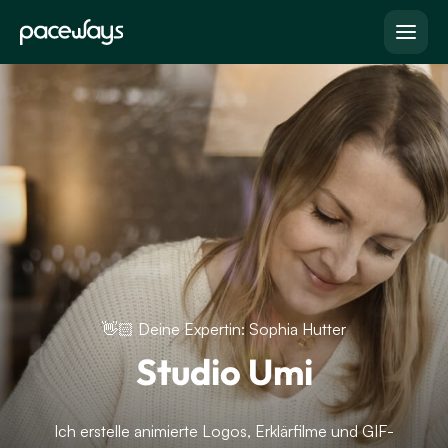
👋🏻 Deine Expertin: Sophia Hutter
Studio Umi
Ich erstelle animierte Logos, Erklärfilme und GIF-