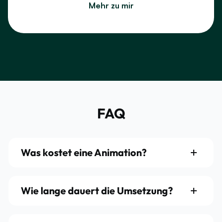
Mehr zu mir
meine kreative Handschrift mit technischem
Know-how, um Marken sichtbar zu machen. Seit
über 6 Jahren arbeite ich mit Selbstständigen,
Kreativen und Unternehmen, die ihre Botschaft
klar, visuell und wirkungsvoll erzählen möchten.
FAQ
Was kostet eine Animation?
Wie lange dauert die Umsetzung?